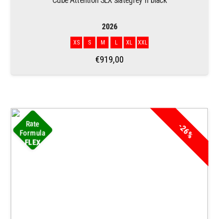
2026
XS
S
M
L
XL
XXL
€
919,00
Rate
-26%
Formula
FLEX