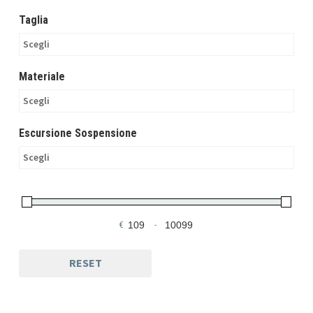
Taglia
Scegli
Materiale
Scegli
Escursione Sospensione
Scegli
€
-
Minimum Price
Maximum Price
RESET