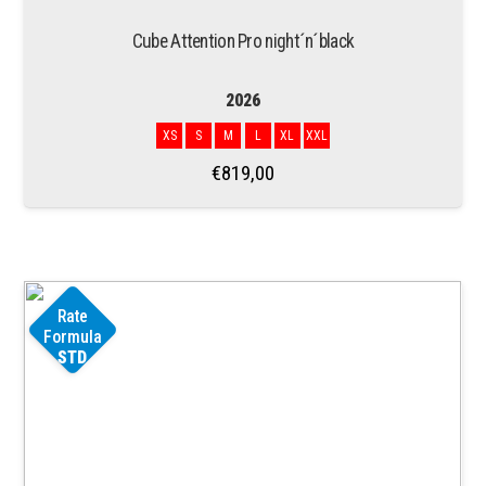
Cube Attention Pro night´n´black
2026
XS
S
M
L
XL
XXL
€
819,00
Rate
Formula
STD